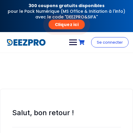
300 coupons gratuits disponibles
pour le Pack Numérique (MS Office & Initiation à l'info)
avec le code "DEEZPRO&SIFA"
Cliquez ici
Skip
to
Se connecter
content
Salut, bon retour !