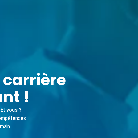
 carrière
nt !
Et vous ?
 compétences
emain.