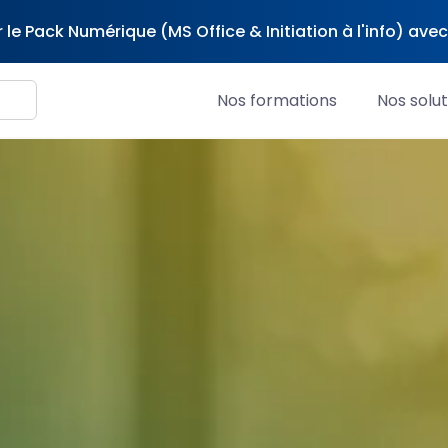
 le Pack Numérique (MS Office & Initiation à l'info) av
Nos formations
Nos solut