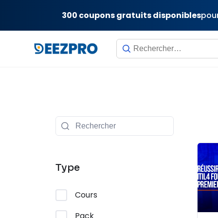
300 coupons gratuits disponibles
pour
Skip
to
content
Type
Cours
Pack