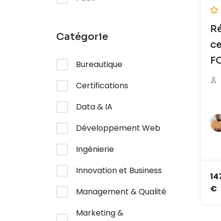
Ré
Catégorie
ce
F
Bureautique
p
Certifications
Data & IA
Développement Web
Ingénierie
Innovation et Business
14
€
Management & Qualité
Marketing &