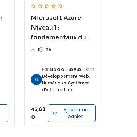
r
Microsoft Azure –
Niveau 1 :
fondamentaux du
cloud, ressources et
1
3h
identités
Par
Elpidio LISSASSI
Dans
Développement Web
,
EL
Numérique
,
Systèmes
d'information
45,60
u
Ajouter au
panier
€