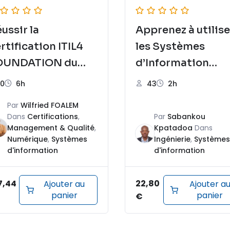
ussir la
Apprenez à utilise
rtification ITIL4
les Systèmes
OUNDATION du
d’Information
remier coup
Géographique
0
6h
43
2h
Par
Wilfried FOALEM
Dans
Certifications
,
Par
Sabankou
Management & Qualité
,
Kpatadoa
Dans
Numérique
,
Systèmes
Ingénierie
,
Systèmes
d'information
d'information
7,44
22,80
Ajouter au
Ajouter a
panier
panier
€