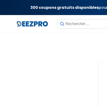
300 coupons gratuits disponibles
pour
Skip
to
content