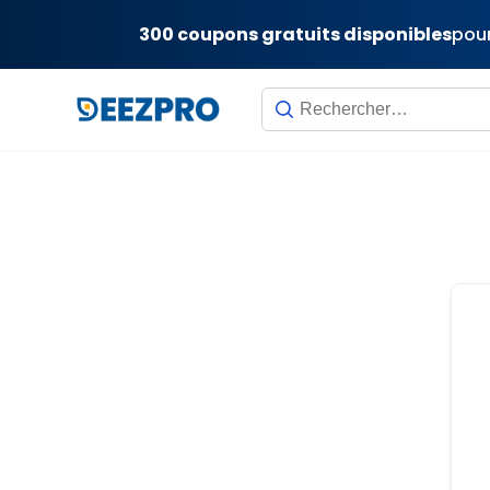
300 coupons gratuits disponibles
pour
Skip
to
content