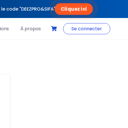
Cliquez ici
ec le code "DEEZPRO&SIFA"
ions
À propos
Se connecter