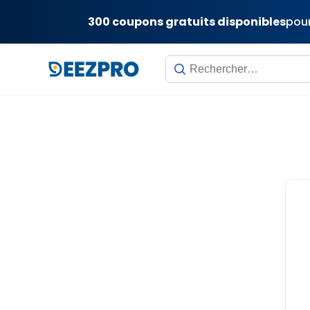
300 coupons gratuits disponibles
pour
Skip
to
content