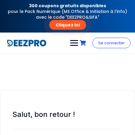
300 coupons gratuits disponibles
pour le Pack Numérique (MS Office & Initiation à l'info)
avec le code "DEEZPRO&SIFA"
Cliquez ici
Skip
to
Se connecter
content
Salut, bon retour !