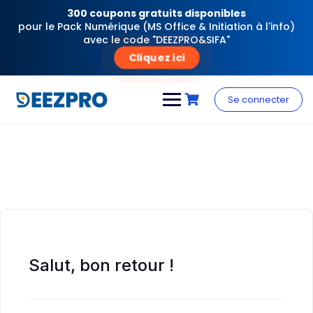
300 coupons gratuits disponibles
pour le Pack Numérique (MS Office & Initiation à l'info)
avec le code "DEEZPRO&SIFA"
Cliquez ici
Skip
to
Se connecter
content
Salut, bon retour !