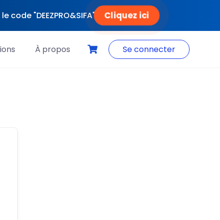
Cliquez ici
ec le code "DEEZPRO&SIFA"
ions
À propos
Se connecter