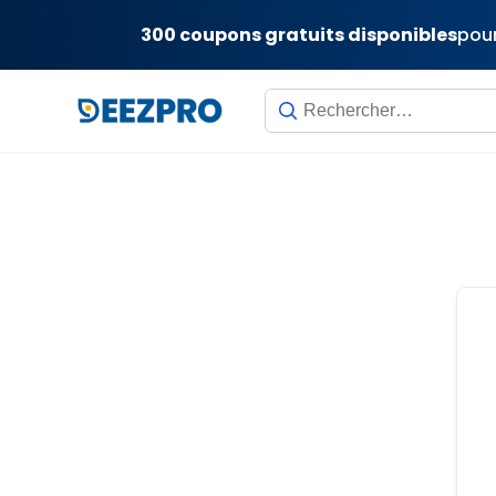
300 coupons gratuits disponibles
pour
Skip
to
content