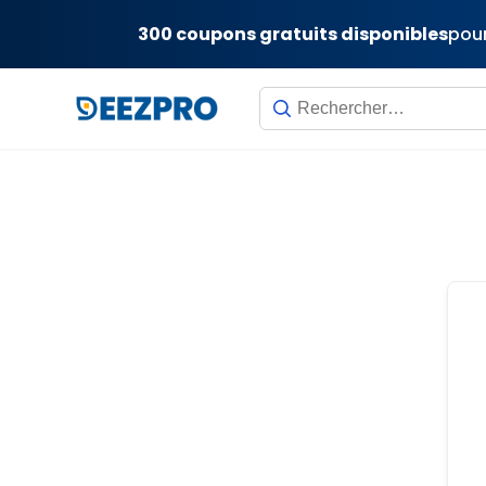
300 coupons gratuits disponibles
pour
Skip
to
content