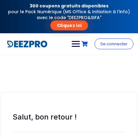
300 coupons gratuits disponibles
pour le Pack Numérique (MS Office & Initiation à l'info)
avec le code "DEEZPRO&SIFA"
Cliquez ici
Skip
to
Se connecter
content
Salut, bon retour !