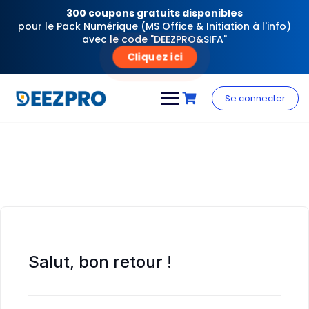
300 coupons gratuits disponibles
pour le Pack Numérique (MS Office & Initiation à l'info)
avec le code "DEEZPRO&SIFA"
Cliquez ici
Skip
to
Se connecter
content
Salut, bon retour !