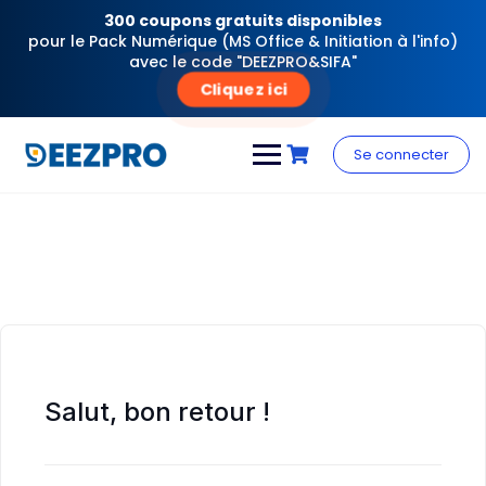
300 coupons gratuits disponibles
pour le Pack Numérique (MS Office & Initiation à l'info)
avec le code "DEEZPRO&SIFA"
Cliquez ici
Skip
to
Se connecter
content
Salut, bon retour !