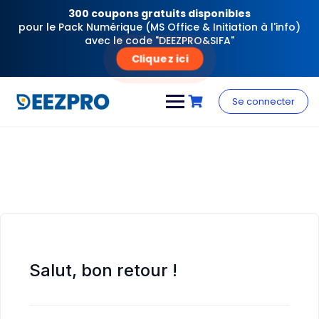
300 coupons gratuits disponibles
pour le Pack Numérique (MS Office & Initiation à l'info)
avec le code "DEEZPRO&SIFA"
Cliquez ici
Skip
to
Se connecter
content
Salut, bon retour !