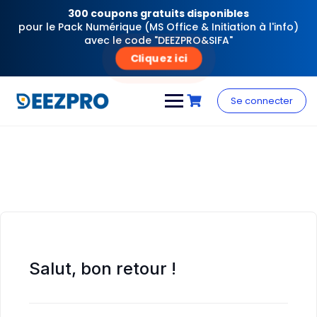
300 coupons gratuits disponibles
pour le Pack Numérique (MS Office & Initiation à l'info)
avec le code "DEEZPRO&SIFA"
Cliquez ici
Skip
to
Se connecter
content
Salut, bon retour !