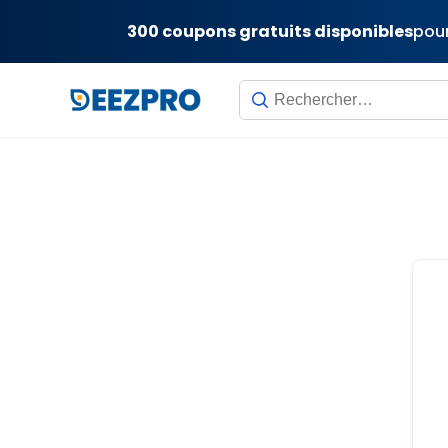
300 coupons gratuits disponibles
pour
Skip
to
content