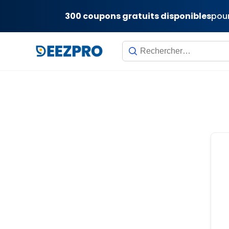
300 coupons gratuits disponibles
pour
Skip
to
content