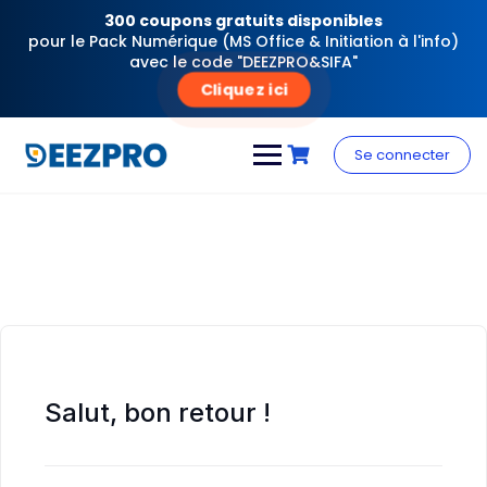
300 coupons gratuits disponibles
pour le Pack Numérique (MS Office & Initiation à l'info)
avec le code "DEEZPRO&SIFA"
Cliquez ici
Skip
to
Se connecter
content
Salut, bon retour !