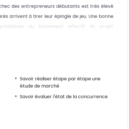
échec des entrepreneurs débutants est très élevé
rés arrivent à tirer leur épingle de jeu. Une bonne
réalables au lancement effectif du projet
alables (que nous appelons l’
étude de marché)
tiale peut aboutir à un projet sérieuxL’étude de
 suivantes :
s ?
prêts à payer pour cette offre ?
Savoir réaliser étape par étape une
étude de marché
étape par étape
comment réaliser une étude de
Savoir évaluer l'état de la concurrence
é est l’un des facteurs clés qui détermineront
us souhaitez créer une entreprise ou lancer un
 cette formation pour mettre toutes les chances de