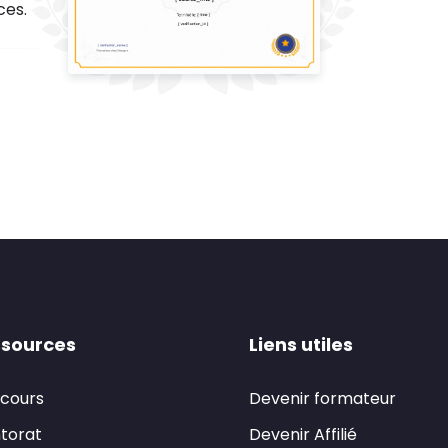
ces.
sources
Liens utiles
 cours
Devenir formateur
torat
Devenir Affilié