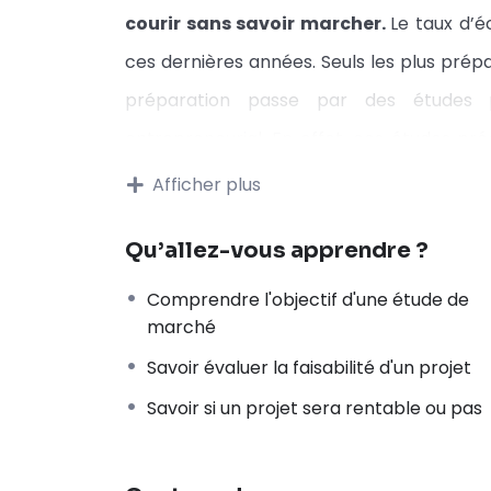
courir sans savoir marcher.
Le taux d’
ces dernières années. Seuls les plus prépa
préparation passe par des études p
entrepreneurial. En effet, ces études pré
permettent de vérifier si votre idée ini
Afficher plus
marché permet de répondre aux questions
Qu’allez-vous apprendre ?
Mon offre trouvera-t-elle des client
Si oui, est ce que les clients seront 
Comprendre l'objectif d'une étude de
marché
Dans cette formation, nous allons voir 
Savoir évaluer la faisabilité d'un projet
marché avec succès.
L’étude de march
la réussite de votre projet.
Alors si vo
Savoir si un projet sera rentable ou pas
business, ne perdez plus le temps, suivez
réussite de votre côté.