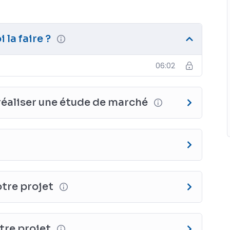
 la faire ?
06:02
réaliser une étude de marché
tre projet
tre projet