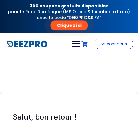
300 coupons gratuits disponibles
pour le Pack Numérique (MS Office & Initiation à l'info)
avec le code "DEEZPRO&SIFA"
Cliquez ici
Skip
to
Se connecter
content
Salut, bon retour !