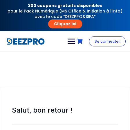
300 coupons gratuits disponibles
pour le Pack Numérique (MS Office & Initiation à l'info)
avec le code "DEEZPRO&SIFA"
Cliquez ici
Skip
to
Se connecter
content
Salut, bon retour !