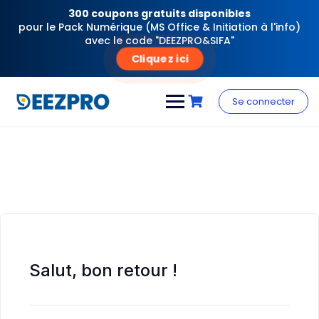
300 coupons gratuits disponibles
pour le Pack Numérique (MS Office & Initiation à l'info)
avec le code "DEEZPRO&SIFA"
Cliquez ici
Skip
to
Se connecter
content
Salut, bon retour !