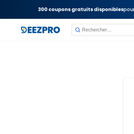
300 coupons gratuits disponibles
pour
Skip
to
content