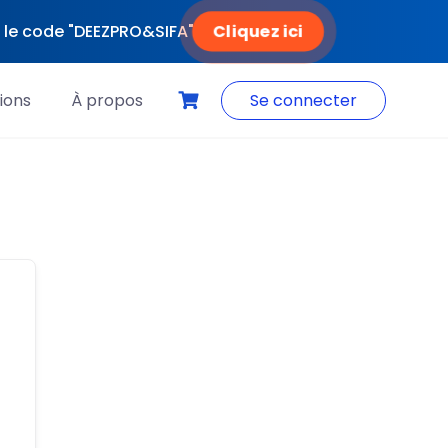
Cliquez ici
ec le code "DEEZPRO&SIFA"
ions
À propos
Se connecter