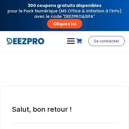
300 coupons gratuits disponibles
pour le Pack Numérique (MS Office & Initiation à l'info)
avec le code "DEEZPRO&SIFA"
Cliquez ici
Skip
to
Se connecter
content
Salut, bon retour !