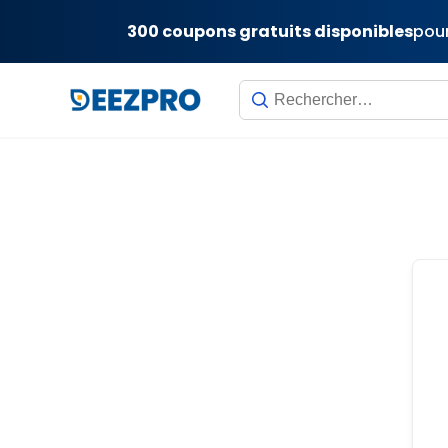
300 coupons gratuits disponibles
pour
Skip
to
content