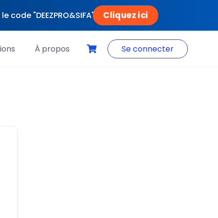
Cliquez ici
ec le code "DEEZPRO&SIFA"
ions
À propos
Se connecter