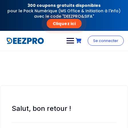
300 coupons gratuits disponibles
pour le Pack Numérique (MS Office & Initiation à l'info)
avec le code "DEEZPRO&SIFA"
Cliquez ici
Skip
to
Se connecter
content
Salut, bon retour !