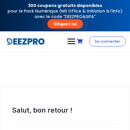
300 coupons gratuits disponibles
pour le Pack Numérique (MS Office & Initiation à l'info)
avec le code "DEEZPRO&SIFA"
Cliquez ici
Skip
to
Se connecter
content
Salut, bon retour !