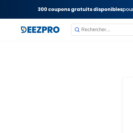
300 coupons gratuits disponibles
pour
Skip
to
content