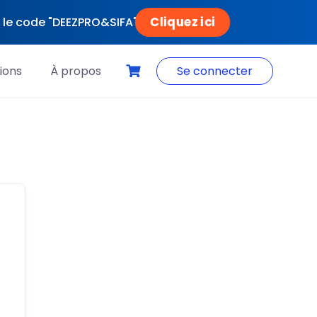
Cliquez ici
ec le code "DEEZPRO&SIFA"
ions
À propos
Se connecter