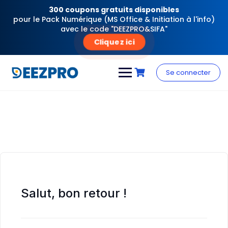
300 coupons gratuits disponibles
pour le Pack Numérique (MS Office & Initiation à l'info)
avec le code "DEEZPRO&SIFA"
Cliquez ici
Skip
to
Se connecter
content
Salut, bon retour !