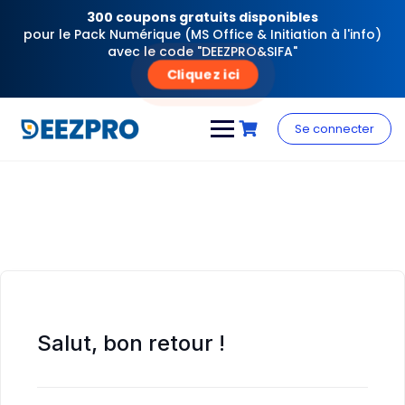
300 coupons gratuits disponibles
pour le Pack Numérique (MS Office & Initiation à l'info)
avec le code "DEEZPRO&SIFA"
Cliquez ici
Skip
to
Se connecter
content
Salut, bon retour !