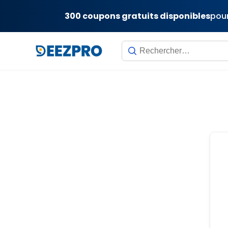
300 coupons gratuits disponibles
pour
Skip
to
content