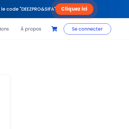
Cliquez ici
ec le code "DEEZPRO&SIFA"
ions
À propos
Se connecter