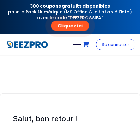
300 coupons gratuits disponibles
pour le Pack Numérique (MS Office & Initiation à l'info)
avec le code "DEEZPRO&SIFA"
Cliquez ici
Skip
to
Se connecter
content
Salut, bon retour !