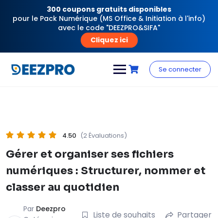
300 coupons gratuits disponibles
pour le Pack Numérique (MS Office & Initiation à l'info)
avec le code "DEEZPRO&SIFA"
Cliquez ici
Skip
to
Se connecter
content
4.50
(2 Évaluations)
Gérer et organiser ses fichiers
numériques : Structurer, nommer et
classer au quotidien
Par
Deezpro
Liste de souhaits
Partager