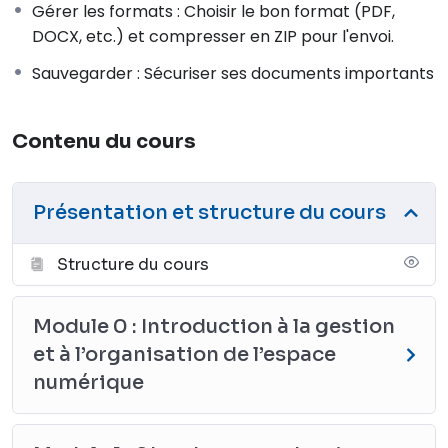
Gérer les formats : Choisir le bon format (PDF,
(comme le passage du DOCX au PDF) ;
DOCX, etc.) et compresser en ZIP pour l'envoi.
sécuriser ses données grâce à la règle de
sauvegarde 3-2-1.
Sauvegarder : Sécuriser ses documents importants
En ancrant ces réflexes au quotidien,
ce cours
Contenu du cours
constitue le socle indispensable pour ne plus
jamais perdre de temps à chercher un document
et protéger efficacement son travail.
Présentation et structure du cours
Structure du cours
Module 0 : Introduction à la gestion
et à l’organisation de l’espace
numérique