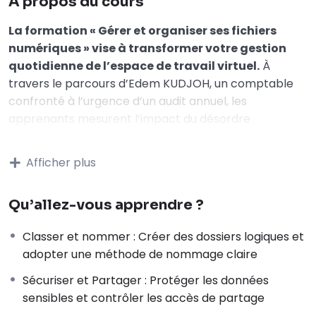
À propos du cours
La formation « Gérer et organiser ses fichiers
numériques » vise à transformer votre gestion
quotidienne de l’espace de travail virtuel.
À
travers le parcours d’Edem KUDJOH, un comptable
confronté à l’urgence d’un audit annuel, les
apprenants mesurent l’impact du désordre
numérique sur la productivité et apprennent à y
remédier pas à pas.
Afficher plus
Très pratique, le programme s’articule autour de
Qu’allez-vous apprendre ?
9 leçons, 5 quiz et 5 exercices concrets,
dont un
auto-audit final de son propre ordinateur. Il repose
Classer et nommer : Créer des dossiers logiques et
sur quatre piliers :
adopter une méthode de nommage claire
structurer une arborescence de dossiers logique ;
adopter une convention de nommage rigoureuse
Sécuriser et Partager : Protéger les données
;
sensibles et contrôler les accès de partage
maîtriser les formats de fichiers adaptés