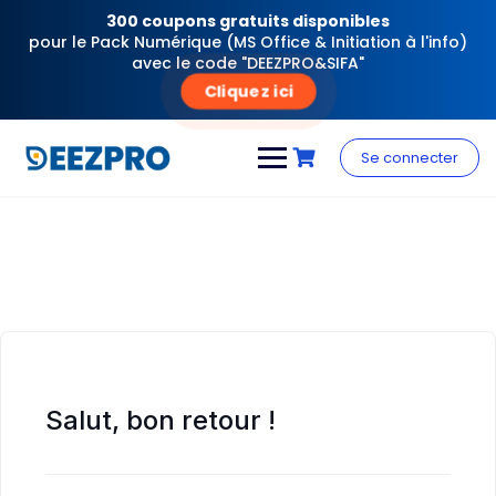
300 coupons gratuits disponibles
pour le Pack Numérique (MS Office & Initiation à l'info)
avec le code "DEEZPRO&SIFA"
Cliquez ici
Skip
to
Se connecter
content
Salut, bon retour !