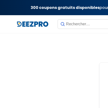
300 coupons gratuits disponibles
pour
Skip
to
content