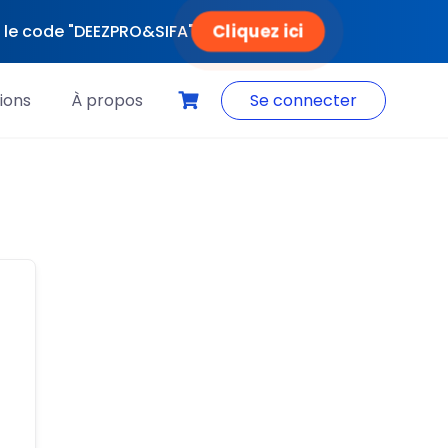
Cliquez ici
ec le code "DEEZPRO&SIFA"
ions
À propos
Se connecter