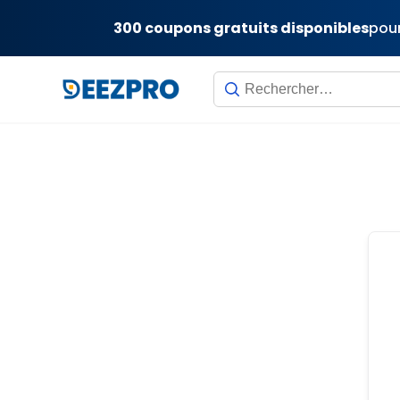
300 coupons gratuits disponibles
pour
Skip
to
content