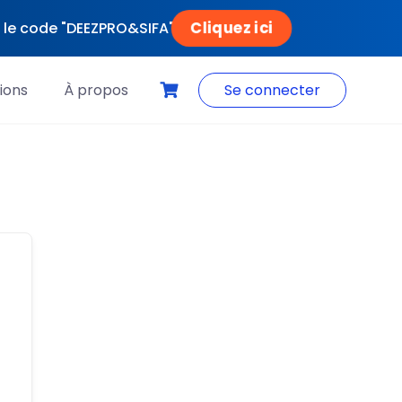
Cliquez ici
ec le code "DEEZPRO&SIFA"
ions
À propos
Se connecter