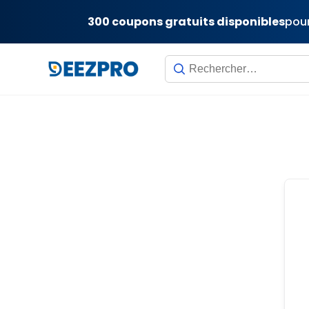
300 coupons gratuits disponibles
pour
Skip
to
content