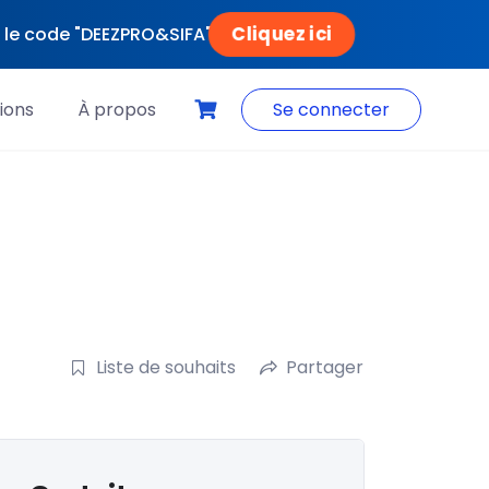
Cliquez ici
ec le code "DEEZPRO&SIFA"
ions
À propos
Se connecter
Liste de souhaits
Partager