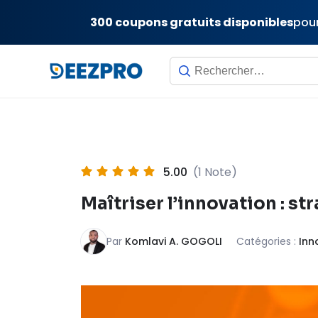
300 coupons gratuits disponibles
pour
Skip
to
content
5.00
(1 Note)
Maîtriser l’innovation : st
Par
Komlavi A. GOGOLI
Catégories :
Inn