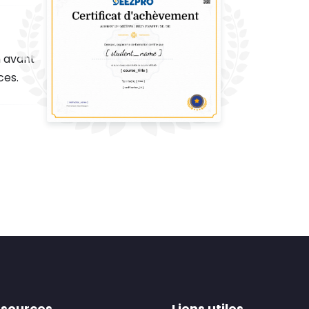
n avant
ces.
sources
Liens utiles