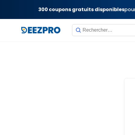
300 coupons gratuits disponibles
pour
Skip
to
content