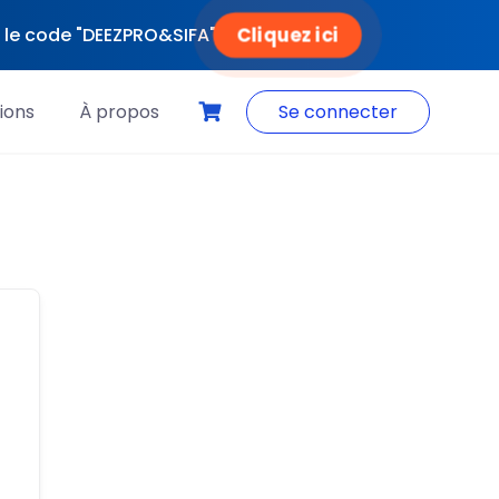
Cliquez ici
ec le code "DEEZPRO&SIFA"
ions
À propos
Se connecter