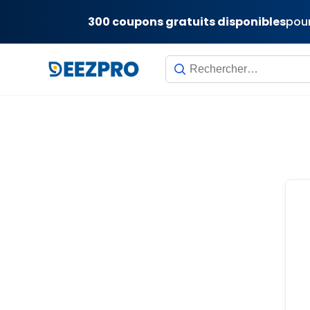
300 coupons gratuits disponibles
pour
Skip
to
content