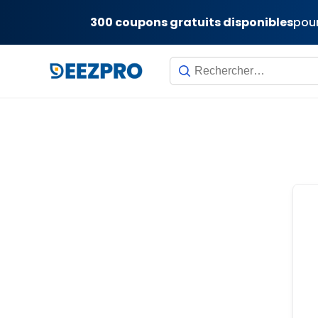
300 coupons gratuits disponibles
pour
Skip
to
content