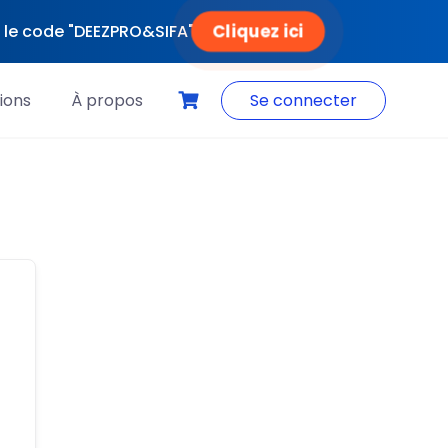
Cliquez ici
ec le code "DEEZPRO&SIFA"
ions
À propos
Se connecter