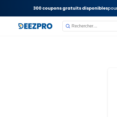
300 coupons gratuits disponibles
pour
Skip
to
content