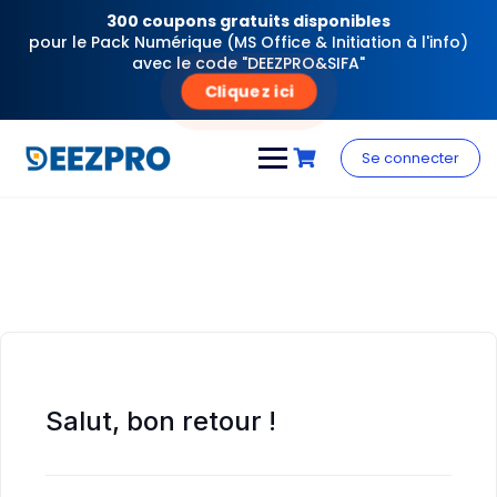
300 coupons gratuits disponibles
pour le Pack Numérique (MS Office & Initiation à l'info)
avec le code "DEEZPRO&SIFA"
Cliquez ici
Skip
to
Se connecter
content
Salut, bon retour !