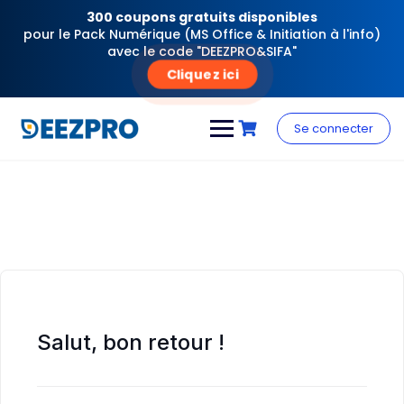
300 coupons gratuits disponibles
pour le Pack Numérique (MS Office & Initiation à l'info)
avec le code "DEEZPRO&SIFA"
Cliquez ici
Skip
to
Se connecter
content
Salut, bon retour !