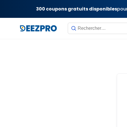
300 coupons gratuits disponibles
pour
Skip
to
content