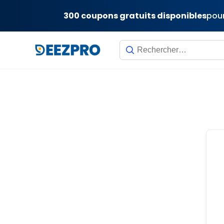
300 coupons gratuits disponibles
pour
Skip
to
content