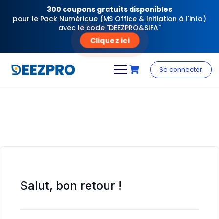
300 coupons gratuits disponibles
pour le Pack Numérique (MS Office & Initiation à l'info)
avec le code "DEEZPRO&SIFA"
Cliquez ici
Skip
to
Se connecter
content
Salut, bon retour !