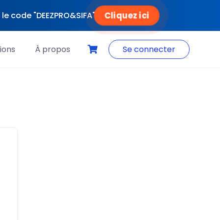
Cliquez ici
ec le code "DEEZPRO&SIFA"
ions
À propos
Se connecter