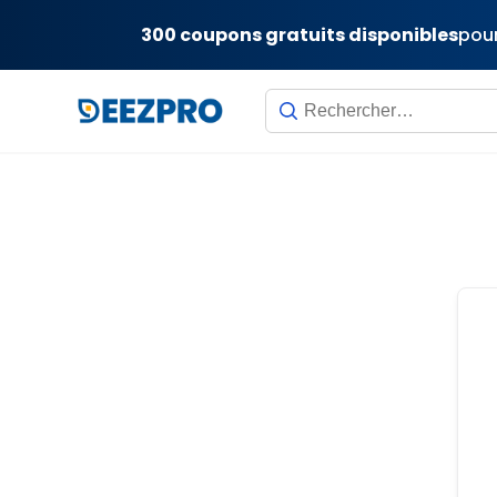
300 coupons gratuits disponibles
pour
Skip
to
content