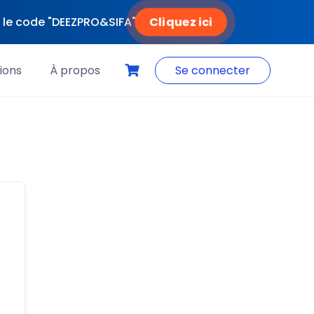
Cliquez ici
ec le code "DEEZPRO&SIFA"
ions
À propos
Se connecter