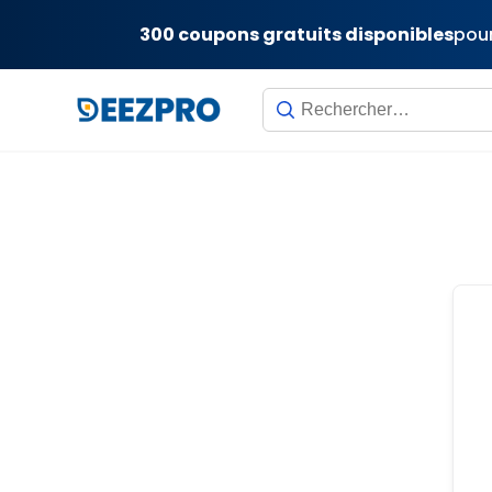
300 coupons gratuits disponibles
pour
Skip
to
content