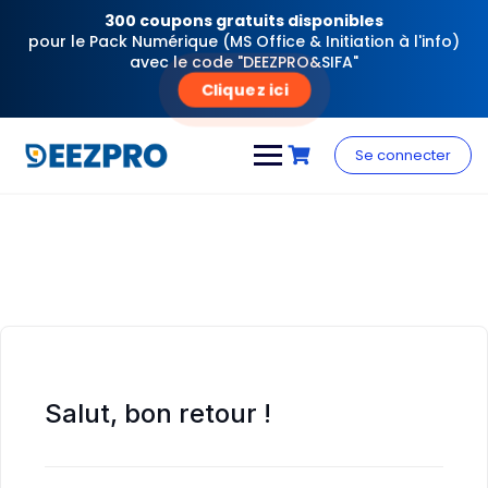
300 coupons gratuits disponibles
pour le Pack Numérique (MS Office & Initiation à l'info)
avec le code "DEEZPRO&SIFA"
Cliquez ici
Skip
to
Se connecter
content
Salut, bon retour !